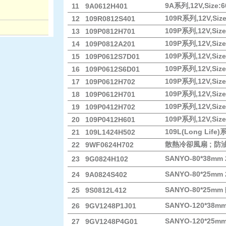
9A系列,12V,Size:60
11
9A0612H401
109R系列,12V,Size:
12
109R0812S401
109P系列,12V,Size:
13
109P0812H701
109P系列,12V,Size:
14
109P0812A201
109P系列,12V,Size:
15
109P0612S7D01
109P系列,12V,Size:
16
109P0612S6D01
109P系列,12V,Size
17
109P0612H702
109P系列,12V,Size:
18
109P0612H701
109P系列,12V,Size
19
109P0412H702
109P系列,12V,Size:
20
109P0412H601
109L(Long Life)系
21
109L1424H502
散熱冷卻風扇 ; 防
22
9WF0624H702
SANYO-80*38m
23
9G0824H102
SANYO-80*25m
24
9A0824S402
SANYO-80*25m
25
9S0812L412
SANYO-120*3
26
9GV1248P1J01
SANYO-120*2
27
9GV1248P4G01