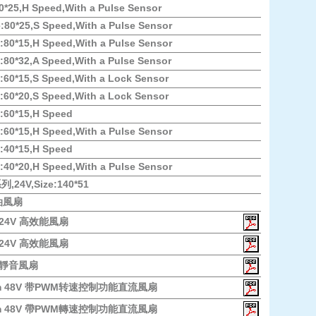
*25,H Speed,With a Pulse Sensor
80*25,S Speed,With a Pulse Sensor
80*15,H Speed,With a Pulse Sensor
80*32,A Speed,With a Pulse Sensor
60*15,S Speed,With a Lock Sensor
60*20,S Speed,With a Lock Sensor
:60*15,H Speed
60*15,H Speed,With a Pulse Sensor
:40*15,H Speed
40*20,H Speed,With a Pulse Sensor
列,24V,Size:140*51
油風扇
m 24V 高效能風扇
m 24V 高效能風扇
m 靜音風扇
8mm 48V 带PWM转速控制功能直流風扇
5mm 48V 帶PWM轉速控制功能直流風扇