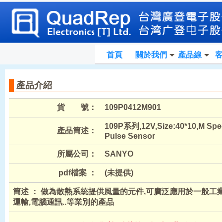
首頁
關於我們
產品線
產品介紹
貨 號：
109P0412M901
109P系列,12V,Size:40*10,M Spe
產品簡述：
Pulse Sensor
所屬公司：
SANYO
pdf檔案 ：
(未提供)
簡述 ： 做為散熱系統提供風量的元件,可廣泛應用於一般工業,
運輸,電腦通訊..等業別的產品