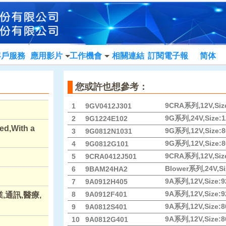
客戶服務
應用影片
工作機會
相關連結
訂閱電子報
简体
您或許也想參考：
9CRA系列,12V,Size:
1
9GV0412J301
9G系列,24V,Size:1
2
9G1224E102
ed,With a
9G系列,12V,Size:80
3
9G0812N1031
9G系列,12V,Size:80
4
9G0812G101
9CRA系列,12V,Size:
5
9CRA0412J501
Blower系列,24V,Si
6
9BAM24HA2
9A系列,12V,Size:9
7
9A0912H405
9A系列,12V,Size:92
8
9A0912F401
通訊,醫療,
9A系列,12V,Size:80
9
9A0812S401
9A系列,12V,Size:80
10
9A0812G401