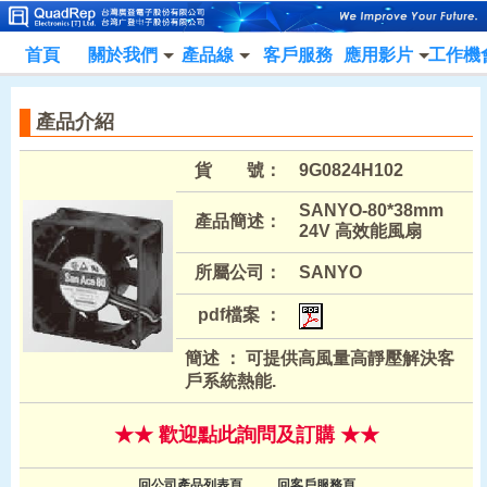
首頁
關於我們
產品線
客戶服務
應用影片
工作機
產品介紹
貨 號：
9G0824H102
SANYO-80*38mm
產品簡述：
24V 高效能風扇
所屬公司：
SANYO
pdf檔案 ：
簡述 ： 可提供高風量高靜壓解決客
戶系統熱能.
★★ 歡迎點此詢問及訂購 ★★
回公司產品列表頁
回客戶服務頁