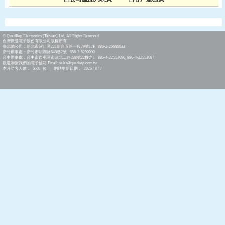
© QuadRep Electronics [Taiwan] Ltd, All Rights Reserved
台灣廣登電子股份有限公司版權所有
臺北總公司：新北市汐止區221新台五路一段79號17F 886-2-26989933
新竹辦事處：新竹市明湖路648巷2號 886-3-5290090
台中辦事處：台中市西屯區市政北二路238號22樓之1 886-4-22553696; 886-4-22553697
歡迎聯繫我們的電子信箱 Email: sales@quadrep.com.tw
本月訪客人數： 6501 位 | 網站更新日期： 2026 / 8 / 7