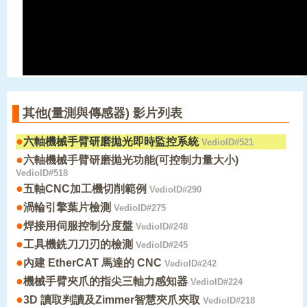
其他(量測與傳感器) 影片列表
●
六軸機械手臂研磨拋光即時監控系統
VedioID#521
●
六軸機械手臂研磨拋光功能(可控制力量大小)
VedioID#518
●
五軸CNC加工機切削範例
VedioID#290
●
渦輪引擎葉片檢測
VedioID#275
●
焊接用伺服控制分度盤
VedioID#248
●
工具機銑刀刀刃的檢測
VedioID#245
●
內建 EtherCAT 馬達的 CNC
VedioID#242
●
機械手臂夾爪的指尖三軸力感知器
VedioID#224
●
3D 讀取判讀及Zimmer智慧夾爪夾取
VedioID#218