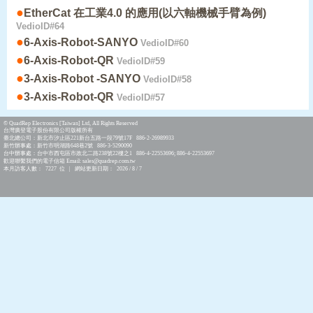
●
EtherCat 在工業4.0 的應用(以六軸機械手臂為例)
VedioID#64
●
6-Axis-Robot-SANYO
VedioID#60
●
6-Axis-Robot-QR
VedioID#59
●
3-Axis-Robot -SANYO
VedioID#58
●
3-Axis-Robot-QR
VedioID#57
© QuadRep Electronics [Taiwan] Ltd, All Rights Reserved
台灣廣登電子股份有限公司版權所有
臺北總公司：新北市汐止區221新台五路一段79號17F 886-2-26989933
新竹辦事處：新竹市明湖路648巷2號 886-3-5290090
台中辦事處：台中市西屯區市政北二路238號22樓之1 886-4-22553696; 886-4-22553697
歡迎聯繫我們的電子信箱 Email: sales@quadrep.com.tw
本月訪客人數： 7227 位 | 網站更新日期： 2026 / 8 / 7