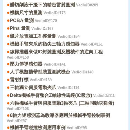
●
髒切削液干擾下的精密雷射量測
VedioID#209
●
機構尺寸的量測
VedioID#173
●
PCBA 量測
VedioID#170
●
Pins 量測
VedioID#167
●
鐵片放電加工孔徑量測
VedioID#164
●
機械手臂夾爪的指尖三軸力感知器
VedioID#161
●
線掃描器來做IC封裝量測及機械件的逆向工程
VedioID#158
●
壓力傳導感知器
VedioID#141
●
人手模擬攜帶型裝置測試機台
VedioID#140
●
雷射打標
VedioID#139
●
三軸獨立伺服電動夾爪
VedioID#114
●
Delta機械手臂整合Z軸線性馬達(IC吸放)
VedioID#111
●
六軸機械手臂與伺服電動3軸夾爪 (三軸同動夾雞蛋)
VedioID#108
●
6軸力矩感測器為教導器應用於機械手臂控制事例
VedioID#97
●
機械手臂碰撞檢測應用事例
VedioID#95