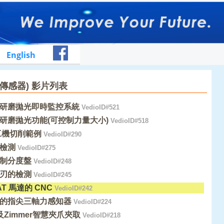
English
傳感器) 影片列表
研磨拋光即時監控系統
VedioID#521
研磨拋光功能(可控制力量大小)
VedioID#518
工機切削範例
VedioID#290
檢測
VedioID#275
制分度盤
VedioID#248
刃的檢測
VedioID#245
AT 馬達的 CNC
VedioID#242
的指尖三軸力感知器
VedioID#224
及Zimmer智慧夾爪夾取
VedioID#218