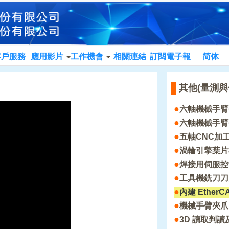
客戶服務
應用影片
工作機會
相關連結
訂閱電子報
简体
其他(量測與
●
六軸機械手臂
●
六軸機械手臂
●
五軸CNC加
●
渦輪引擎葉片
●
焊接用伺服控
●
工具機銑刀刀
●
內建 EtherC
●
機械手臂夾爪
●
3D 讀取判讀