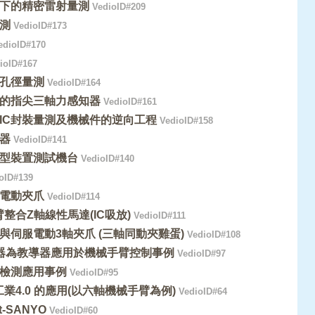
下的精密雷射量測
VedioID#209
測
VedioID#173
dioID#170
ioID#167
孔徑量測
VedioID#164
的指尖三軸力感知器
VedioID#161
IC封裝量測及機械件的逆向工程
VedioID#158
器
VedioID#141
型裝置測試機台
VedioID#140
oID#139
電動夾爪
VedioID#114
手臂整合Z軸線性馬達(IC吸放)
VedioID#111
與伺服電動3軸夾爪 (三軸同動夾雞蛋)
VedioID#108
器為教導器應用於機械手臂控制事例
VedioID#97
檢測應用事例
VedioID#95
 在工業4.0 的應用(以六軸機械手臂為例)
VedioID#64
ot-SANYO
VedioID#60