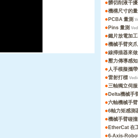
●
髒切削液干擾
●
機構尺寸的量
●
PCBA 量測
Ve
●
Pins 量測
Ved
●
鐵片放電加工
●
機械手臂夾爪
●
線掃描器來做
●
壓力傳導感知
●
人手模擬攜帶
●
雷射打標
Vedi
●
三軸獨立伺服
●
Delta機械
●
六軸機械手臂
●
6軸力矩感測
●
機械手臂碰撞
●
EtherCat
●
6-Axis-Rob