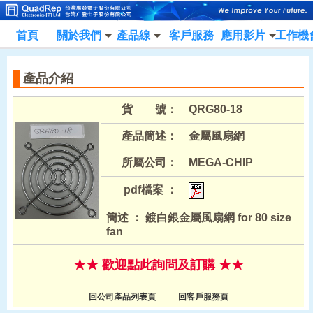
首頁
關於我們
產品線
客戶服務
應用影片
工作機
產品介紹
貨 號：
QRG80-18
產品簡述：
金屬風扇網
所屬公司：
MEGA-CHIP
pdf檔案 ：
簡述 ： 鍍白銀金屬風扇網 for 80 size
fan
★★ 歡迎點此詢問及訂購 ★★
回公司產品列表頁
回客戶服務頁