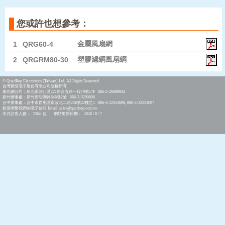
您或許也想參考：
金屬風扇網
1
QRG60-4
塑膠濾網風扇網
2
QRGRM80-30
© QuadRep Electronics [Taiwan] Ltd, All Rights Reserved
台灣廣登電子股份有限公司版權所有
臺北總公司：新北市汐止區221新台五路一段79號17F 886-2-26989933
新竹辦事處：新竹市明湖路648巷2號 886-3-5290090
台中辦事處：台中市西屯區市政北二路238號22樓之1 886-4-22553696; 886-4-22553697
歡迎聯繫我們的電子信箱 Email: sales@quadrep.com.tw
本月訪客人數： 7064 位 | 網站更新日期： 2026 / 8 / 7