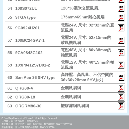
120*38毫米交流風扇.
54
109S072UL
175mm×69mm離心風扇
55
9TGA type
電壓24V, 尺寸: 92*32mm的直
56
9G0924H201
流風扇
電壓24V, 尺寸: 52x15mm的
57
109BC24GA7-1
鼓風機風扇
電壓48V, 尺寸: 80x38mm的
58
9GV0848G102
軸流風扇
電壓12V, 尺寸: 40*15mm的軸
59
109P0412S7D01-2
流風扇
高靜壓、高風量、不佔空間的
60
San Ace 36 9HV type
36x36x28mm 9HV系列
金屬風扇網
61
QRG60-4
金屬風扇網
62
QRG80-18
塑膠濾網風扇網
63
QRGRM80-30
© QuadRep Electronics [Taiwan] Ltd, All Rights Reserved
台灣廣登電子股份有限公司版權所有
臺北總公司：新北市汐止區221新台五路一段79號17F 886-2-26989933
新竹辦事處：新竹市明湖路648巷2號 886-3-5290090