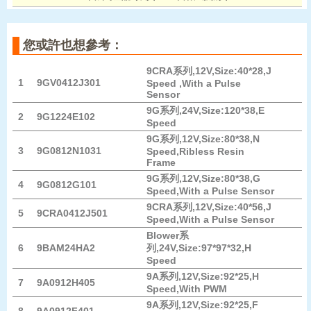
您或許也想參考：
9CRA系列,12V,Size:40*28,J
1
9GV0412J301
Speed ,With a Pulse
Sensor
9G系列,24V,Size:120*38,E
2
9G1224E102
Speed
9G系列,12V,Size:80*38,N
3
9G0812N1031
Speed,Ribless Resin
Frame
9G系列,12V,Size:80*38,G
4
9G0812G101
Speed,With a Pulse Sensor
9CRA系列,12V,Size:40*56,J
5
9CRA0412J501
Speed,With a Pulse Sensor
Blower系
6
9BAM24HA2
列,24V,Size:97*97*32,H
Speed
9A系列,12V,Size:92*25,H
7
9A0912H405
Speed,With PWM
9A系列,12V,Size:92*25,F