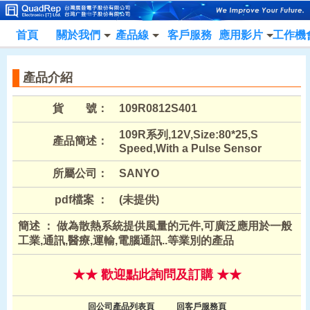
首頁
關於我們
產品線
客戶服務
應用影片
工作機
產品介紹
貨 號：
109R0812S401
109R系列,12V,Size:80*25,S
產品簡述：
Speed,With a Pulse Sensor
所屬公司：
SANYO
pdf檔案 ：
(未提供)
簡述 ： 做為散熱系統提供風量的元件,可廣泛應用於一般
工業,通訊,醫療,運輸,電腦通訊..等業別的產品
★★ 歡迎點此詢問及訂購 ★★
回公司產品列表頁
回客戶服務頁