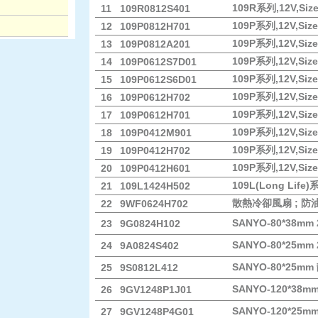
109R系列,12V,Size:
11
109R0812S401
109P系列,12V,Size:
12
109P0812H701
109P系列,12V,Size:
13
109P0812A201
109P系列,12V,Size:
14
109P0612S7D01
109P系列,12V,Size:
15
109P0612S6D01
109P系列,12V,Size
16
109P0612H702
109P系列,12V,Size:
17
109P0612H701
109P系列,12V,Size:
18
109P0412M901
109P系列,12V,Size
19
109P0412H702
109P系列,12V,Size:
20
109P0412H601
109L(Long Life)系
21
109L1424H502
散熱冷卻風扇 ; 防
22
9WF0624H702
SANYO-80*38m
23
9G0824H102
SANYO-80*25m
24
9A0824S402
SANYO-80*25m
25
9S0812L412
SANYO-120*3
26
9GV1248P1J01
SANYO-120*2
27
9GV1248P4G01