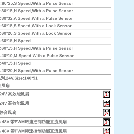
80*25,S Speed,With a Pulse Sensor
80*15,H Speed,With a Pulse Sensor
80*32,A Speed,With a Pulse Sensor
60*15,S Speed,With a Lock Sensor
60*20,S Speed,With a Lock Sensor
:60*15,H Speed
60*15,H Speed,With a Pulse Sensor
40*10,M Speed,With a Pulse Sensor
:40*15,H Speed
40*20,H Speed,With a Pulse Sensor
列,24V,Size:140*51
油風扇
m 24V 高效能風扇
m 24V 高效能風扇
m 靜音風扇
8mm 48V 带PWM转速控制功能直流風扇
5mm 48V 帶PWM轉速控制功能直流風扇