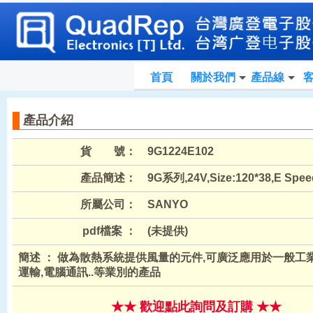
首頁
關於我們
產品線
產品介紹
貨 號：
9G1224E102
產品簡述：
9G系列,24V,Size:120*38,E Spee
所屬公司：
SANYO
pdf檔案 ：
(未提供)
簡述 ： 做為散熱系統提供風量的元件,可廣泛應用於一般工業,
運輸,電腦通訊..等業別的產品
★★ 歡迎點此詢問及訂購 ★★