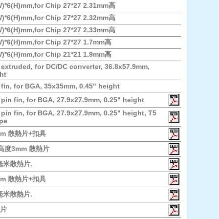
W)*6(H)mm,for Chip 27*27 2.31mm高
W)*6(H)mm,for Chip 27*27 2.32mm高
W)*6(H)mm,for Chip 27*27 2.33mm高
W)*6(H)mm,for Chip 27*27 1.7mm高
W)*6(H)mm,for Chip 21*21 1.9mm高
 extruded, for DC/DC converter, 36.8x57.9mm,
ht
 fin, for BGA, 35x35mm, 0.45" height
 pin fin, for BGA, 27.9x27.9mm, 0.25" height
 pin fin, for BGA, 27.9x27.9mm, 0.25" height, T5
ape
3mm 散熱片+扣具
m 高度3mm 散熱片
.5毫米散熱片.
0mm 散熱片+扣具
.5毫米散熱片.
片