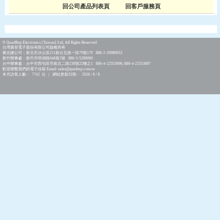
回公司產品列表頁
回客戶服務頁
© QuadRep Electronics [Taiwan] Ltd, All Rights Reserved
台灣廣登電子股份有限公司版權所有
臺北總公司：新北市汐止區221新台五路一段79號17F 886-2-26989933
新竹辦事處：新竹市明湖路648巷2號 886-3-5290090
台中辦事處：台中市西屯區市政北二路238號22樓之1 886-4-22553696; 886-4-22553697
歡迎聯繫我們的電子信箱 Email: sales@quadrep.com.tw
本月訪客人數： 7742 位 | 網站更新日期： 2026 / 8 / 8