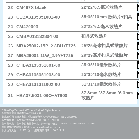
22*22*6.5毫米散熱片.
22
CM467X-black
35*35*10mm 散熱片+扣具
23
CEBA3135351001-00
22*22*6.5毫米散熱片.
24
CM470003
扣具式散熱片
25
CMBA013132804-00
25*25毫米扣具式散熱片.
26
MBA25002-15P_2.8BU+T725
29*29毫米扣具式散熱片.
27
MBA29001-11W_2.9Y+T725
35*35*10毫米散熱片
28
CHBA3135351001-00
35*35*10毫米散熱片
29
CHBA3135351033-00
31*31*10毫米散熱片
30
CHBA3131311002-00
37.3mm *37.3mm *6.3mm
31
HBA37.5031-06O+AT900
散熱片
© QuadRep Electronics [Taiwan] Ltd, All Rights Reserved
台灣廣登電子股份有限公司版權所有
臺北總公司：新北市汐止區221新台五路一段79號17F 886-2-26989933
新竹辦事處：新竹市明湖路648巷2號 886-3-5290090
台中辦事處：台中市西屯區市政北二路238號22樓之1 886-4-22553696; 886-4-22553697
歡迎聯繫我們的電子信箱 Email: sales@quadrep.com.tw
本月訪客人數： 11207 位 | 網站更新日期： 2026 / 8 / 9