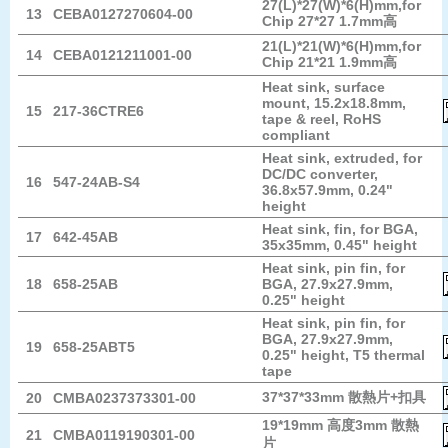
27(L)*27(W)*6(H)mm,for
13
CEBA0127270604-00
Chip 27*27 1.7mm高
21(L)*21(W)*6(H)mm,for
14
CEBA0121211001-00
Chip 21*21 1.9mm高
Heat sink, surface
mount, 15.2x18.8mm,
15
217-36CTRE6
tape & reel, RoHS
compliant
Heat sink, extruded, for
DC/DC converter,
16
547-24AB-S4
36.8x57.9mm, 0.24"
height
Heat sink, fin, for BGA,
17
642-45AB
35x35mm, 0.45" height
Heat sink, pin fin, for
18
658-25AB
BGA, 27.9x27.9mm,
0.25" height
Heat sink, pin fin, for
BGA, 27.9x27.9mm,
19
658-25ABT5
0.25" height, T5 thermal
tape
37*37*33mm 散熱片+扣具
20
CMBA0237373301-00
19*19mm 高度3mm 散熱
21
CMBA0119190301-00
片