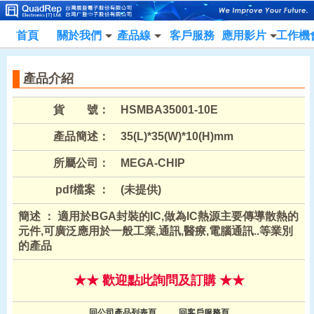
首頁
關於我們
產品線
客戶服務
應用影片
工作機
產品介紹
貨 號：
HSMBA35001-10E
產品簡述：
35(L)*35(W)*10(H)mm
所屬公司：
MEGA-CHIP
pdf檔案 ：
(未提供)
簡述 ： 適用於BGA封裝的IC,做為IC熱源主要傳導散熱的
元件,可廣泛應用於一般工業,通訊,醫療,電腦通訊..等業別
的產品
★★ 歡迎點此詢問及訂購 ★★
回公司產品列表頁
回客戶服務頁