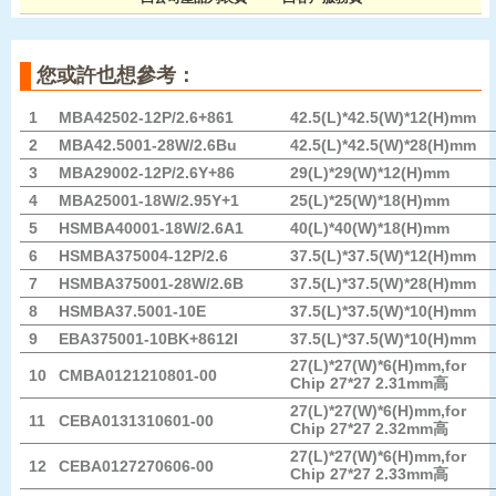
您或許也想參考：
1
MBA42502-12P/2.6+861
42.5(L)*42.5(W)*12(H)mm
2
MBA42.5001-28W/2.6Bu
42.5(L)*42.5(W)*28(H)mm
3
MBA29002-12P/2.6Y+86
29(L)*29(W)*12(H)mm
4
MBA25001-18W/2.95Y+1
25(L)*25(W)*18(H)mm
5
HSMBA40001-18W/2.6A1
40(L)*40(W)*18(H)mm
6
HSMBA375004-12P/2.6
37.5(L)*37.5(W)*12(H)mm
7
HSMBA375001-28W/2.6B
37.5(L)*37.5(W)*28(H)mm
8
HSMBA37.5001-10E
37.5(L)*37.5(W)*10(H)mm
9
EBA375001-10BK+8612I
37.5(L)*37.5(W)*10(H)mm
27(L)*27(W)*6(H)mm,for
10
CMBA0121210801-00
Chip 27*27 2.31mm高
27(L)*27(W)*6(H)mm,for
11
CEBA0131310601-00
Chip 27*27 2.32mm高
27(L)*27(W)*6(H)mm,for
12
CEBA0127270606-00
Chip 27*27 2.33mm高