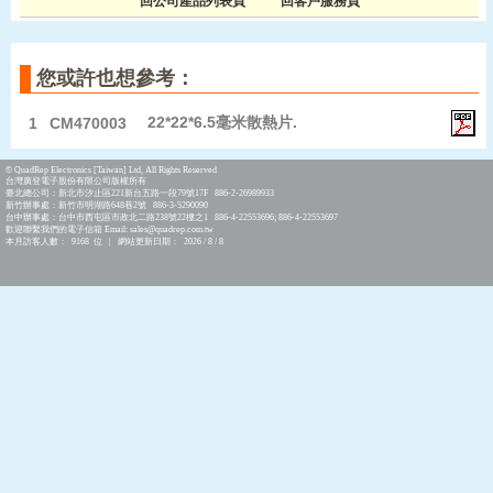
回公司產品列表頁
回客戶服務頁
您或許也想參考：
22*22*6.5毫米散熱片.
1
CM470003
© QuadRep Electronics [Taiwan] Ltd, All Rights Reserved
台灣廣登電子股份有限公司版權所有
臺北總公司：新北市汐止區221新台五路一段79號17F 886-2-26989933
新竹辦事處：新竹市明湖路648巷2號 886-3-5290090
台中辦事處：台中市西屯區市政北二路238號22樓之1 886-4-22553696; 886-4-22553697
歡迎聯繫我們的電子信箱 Email: sales@quadrep.com.tw
本月訪客人數： 9168 位 | 網站更新日期： 2026 / 8 / 8