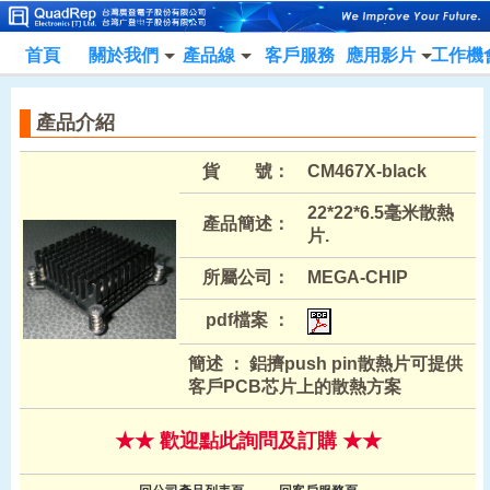
首頁
關於我們
產品線
客戶服務
應用影片
工作機
產品介紹
貨 號：
CM467X-black
22*22*6.5毫米散熱
產品簡述：
片.
所屬公司：
MEGA-CHIP
pdf檔案 ：
簡述 ： 鋁擠push pin散熱片可提供
客戶PCB芯片上的散熱方案
★★ 歡迎點此詢問及訂購 ★★