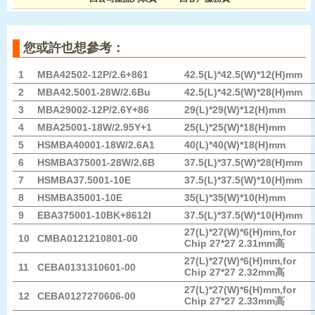
您或許也想參考：
1
MBA42502-12P/2.6+861
42.5(L)*42.5(W)*12(H)mm
2
MBA42.5001-28W/2.6Bu
42.5(L)*42.5(W)*28(H)mm
3
MBA29002-12P/2.6Y+86
29(L)*29(W)*12(H)mm
4
MBA25001-18W/2.95Y+1
25(L)*25(W)*18(H)mm
5
HSMBA40001-18W/2.6A1
40(L)*40(W)*18(H)mm
6
HSMBA375001-28W/2.6B
37.5(L)*37.5(W)*28(H)mm
7
HSMBA37.5001-10E
37.5(L)*37.5(W)*10(H)mm
8
HSMBA35001-10E
35(L)*35(W)*10(H)mm
9
EBA375001-10BK+8612I
37.5(L)*37.5(W)*10(H)mm
27(L)*27(W)*6(H)mm,for
10
CMBA0121210801-00
Chip 27*27 2.31mm高
27(L)*27(W)*6(H)mm,for
11
CEBA0131310601-00
Chip 27*27 2.32mm高
27(L)*27(W)*6(H)mm,for
12
CEBA0127270606-00
Chip 27*27 2.33mm高