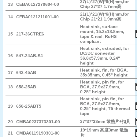
27(L)*27(W)*6(H)mm,for
13
CEBA0127270604-00
Chip 27*27 1.7mm高
21(L)*21(W)*6(H)mm,for
14
CEBA0121211001-00
Chip 21*21 1.9mm高
Heat sink, surface
mount, 15.2x18.8mm,
15
217-36CTRE6
tape & reel, RoHS
compliant
Heat sink, extruded, for
DC/DC converter,
16
547-24AB-S4
36.8x57.9mm, 0.24"
height
Heat sink, fin, for BGA,
17
642-45AB
35x35mm, 0.45" height
Heat sink, pin fin, for
18
658-25AB
BGA, 27.9x27.9mm,
0.25" height
Heat sink, pin fin, for
BGA, 27.9x27.9mm,
19
658-25ABT5
0.25" height, T5 thermal
tape
37*37*33mm 散熱片+扣具
20
CMBA0237373301-00
19*19mm 高度3mm 散熱
21
CMBA0119190301-00
片