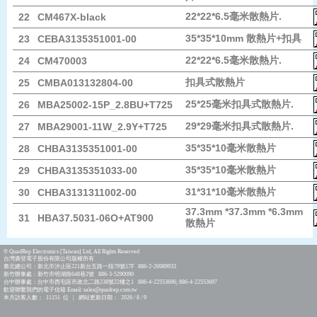
22*22*6.5毫米散熱片.
22
CM467X-black
35*35*10mm 散熱片+扣具
23
CEBA3135351001-00
22*22*6.5毫米散熱片.
24
CM470003
扣具式散熱片
25
CMBA013132804-00
25*25毫米扣具式散熱片.
26
MBA25002-15P_2.8BU+T725
29*29毫米扣具式散熱片.
27
MBA29001-11W_2.9Y+T725
35*35*10毫米散熱片
28
CHBA3135351001-00
35*35*10毫米散熱片
29
CHBA3135351033-00
31*31*10毫米散熱片
30
CHBA3131311002-00
37.3mm *37.3mm *6.3mm
31
HBA37.5031-06O+AT900
散熱片
© QuadRep Electronics [Taiwan] Ltd, All Rights Reserved
台灣廣登電子股份有限公司版權所有
臺北總公司：新北市汐止區221新台五路一段79號17F 886-2-26989933
新竹辦事處：新竹市明湖路648巷2號 886-3-5290090
台中辦事處：台中市西屯區市政北二路238號22樓之1 886-4-22553696; 886-4-22553697
歡迎聯繫我們的電子信箱 Email: sales@quadrep.com.tw
本月訪客人數： 11151 位 | 網站更新日期： 2026 / 8 / 9