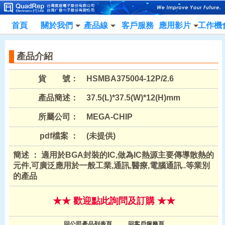
首頁
關於我們
產品線
客戶服務
應用影片
工作機
產品介紹
貨 號：
HSMBA375004-12P/2.6
產品簡述：
37.5(L)*37.5(W)*12(H)mm
所屬公司：
MEGA-CHIP
pdf檔案 ：
(未提供)
簡述 ： 適用於BGA封裝的IC,做為IC熱源主要傳導散熱的
元件,可廣泛應用於一般工業,通訊,醫療,電腦通訊..等業別
的產品
★★ 歡迎點此詢問及訂購 ★★
回公司產品列表頁
回客戶服務頁