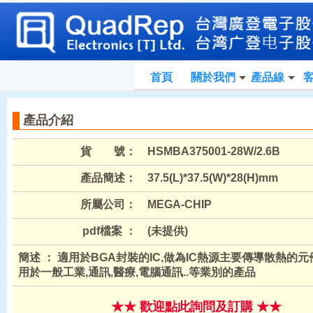
首頁
關於我們
產品線
產品介紹
貨 號：
HSMBA375001-28W/2.6B
產品簡述：
37.5(L)*37.5(W)*28(H)mm
所屬公司：
MEGA-CHIP
pdf檔案 ：
(未提供)
簡述 ： 適用於BGA封裝的IC,做為IC熱源主要傳導散熱的元
用於一般工業,通訊,醫療,電腦通訊..等業別的產品
★★ 歡迎點此詢問及訂購 ★★