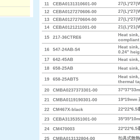
27(L)*27(
11
CEBA0131310601-00
27(L)*27(
12
CEBA0127270606-00
27(L)*27(
13
CEBA0127270604-00
21(L)*21(
14
CEBA0121211001-00
Heat sink,
15
217-36CTRE6
compliant
Heat sink,
16
547-24AB-S4
0.24" heig
17
642-45AB
Heat sink,
18
658-25AB
Heat sink,
Heat sink,
19
658-25ABT5
thermal t
37*37*3
20
CMBA0237373301-00
19*19m
21
CMBA0119190301-00
22*22*6
22
CM467X-black
35*35*1
23
CEBA3135351001-00
22*22*6
24
CM470003
扣具式散熱
25
CMBA013132804-00