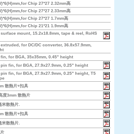
W)*6(H)mm,for Chip 27*27 2.32mm高
W)*6(H)mm,for Chip 27*27 2.33mm高
W)*6(H)mm,for Chip 27*27 1.7mm高
W)*6(H)mm,for Chip 21*21 1.9mm高
 surface mount, 15.2x18.8mm, tape & reel, RoHS
 extruded, for DC/DC converter, 36.8x57.9mm,
ht
 fin, for BGA, 35x35mm, 0.45" height
 pin fin, for BGA, 27.9x27.9mm, 0.25" height
 pin fin, for BGA, 27.9x27.9mm, 0.25" height, T5
ape
3mm 散熱片+扣具
m 高度3mm 散熱片
.5毫米散熱片.
0mm 散熱片+扣具
.5毫米散熱片.
片