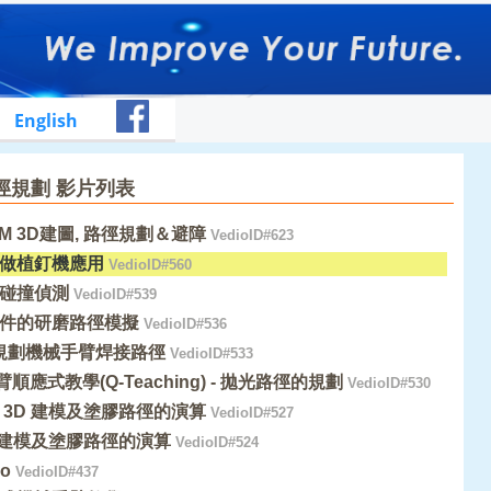
English
徑規劃 影片列表
AM 3D建圖, 路徑規劃＆避障
VedioID#623
做植釘機應用
VedioID#560
碰撞偵測
VedioID#539
件的研磨路徑模擬
VedioID#536
入規劃機械手臂焊接路徑
VedioID#533
臂順應式教學(Q-Teaching) - 拋光路徑的規劃
VedioID#530
 3D 建模及塗膠路徑的演算
VedioID#527
D 建模及塗膠路徑的演算
VedioID#524
mo
VedioID#437