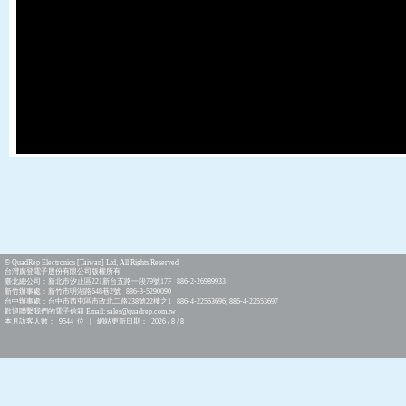
© QuadRep Electronics [Taiwan] Ltd, All Rights Reserved
台灣廣登電子股份有限公司版權所有
臺北總公司：新北市汐止區221新台五路一段79號17F 886-2-26989933
新竹辦事處：新竹市明湖路648巷2號 886-3-5290090
台中辦事處：台中市西屯區市政北二路238號22樓之1 886-4-22553696; 886-4-22553697
歡迎聯繫我們的電子信箱 Email: sales@quadrep.com.tw
本月訪客人數： 9544 位 | 網站更新日期： 2026 / 8 / 8