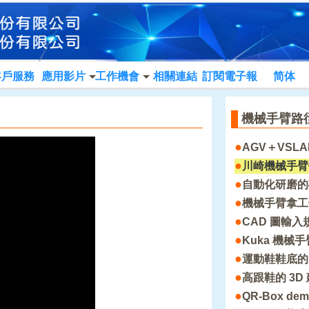
客戶服務
應用影片
工作機會
相關連結
訂閱電子報
简体
機械手臂路
●
AGV＋VSL
●
川崎機械手臂
●
自動化研磨的
●
機械手臂拿工
●
CAD 圖輸
●
Kuka 機械手
●
運動鞋鞋底的
●
高跟鞋的 3
●
QR-Box de