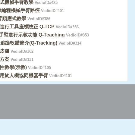
拖曳式機械手臂教學
VedioID#425
線編程機械手臂路徑
VedioID#401
手臂順應式教學
VedioID#386
進行工具座標校正 Q-TCP
VedioID#356
手臂進行示教功能 Q-Teaching
VedioID#353
追蹤軟體簡介(Q-Tracking)
VedioID#314
皮膚
VedioID#302
方案
VedioID#131
性教學(示教)
VedioID#105
用於人機協同機器手臂
VedioID#101