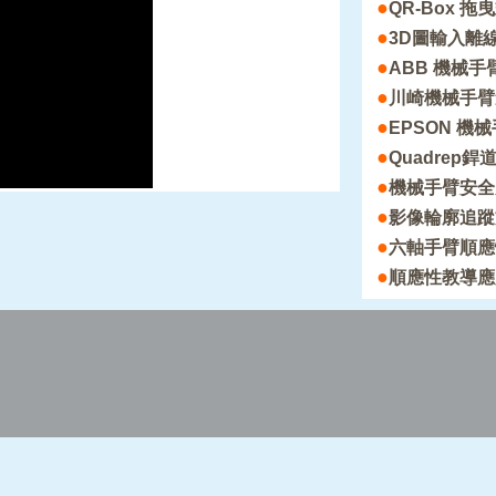
●
QR-Box 
●
3D圖輸入離
●
ABB 機械
●
川崎機械手臂
●
EPSON 機械
●
Quadrep銲道
●
機械手臂安全
●
影像輪廓追蹤
●
六軸手臂順應
●
順應性教導應