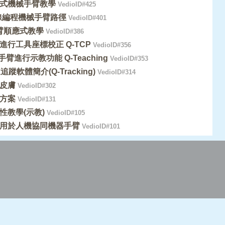
拖曳式機械手臂教學
VedioID#425
線編程機械手臂路徑
VedioID#401
手臂順應式教學
VedioID#386
進行工具座標校正 Q-TCP
VedioID#356
手臂進行示教功能 Q-Teaching
VedioID#353
追蹤軟體簡介(Q-Tracking)
VedioID#314
皮膚
VedioID#302
方案
VedioID#131
性教學(示教)
VedioID#105
用於人機協同機器手臂
VedioID#101