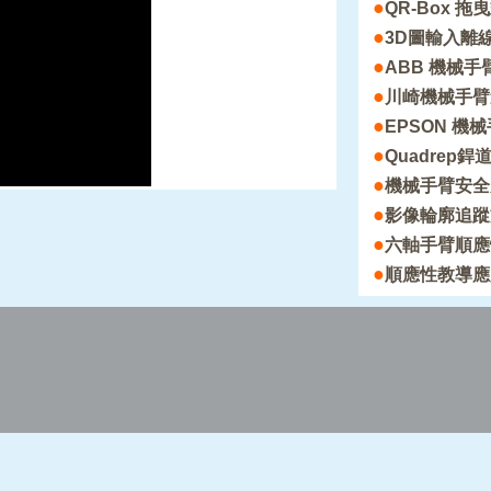
●
QR-Box 
●
3D圖輸入離
●
ABB 機械
●
川崎機械手臂
●
EPSON 機械
●
Quadrep銲道
●
機械手臂安全
●
影像輪廓追蹤
●
六軸手臂順應
●
順應性教導應