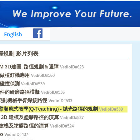
English
徑規劃 影片列表
AM 3D建圖, 路徑規劃＆避障
VedioID#623
做植釘機應用
VedioID#560
碰撞偵測
VedioID#539
件的研磨路徑模擬
VedioID#536
入規劃機械手臂焊接路徑
VedioID#533
臂順應式教學(Q-Teaching) - 拋光路徑的規劃
VedioID#530
 3D 建模及塗膠路徑的演算
VedioID#527
D 建模及塗膠路徑的演算
VedioID#524
mo
VedioID#437