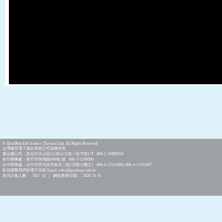
© QuadRep Electronics [Taiwan] Ltd, All Rights Reserved
台灣廣登電子股份有限公司版權所有
臺北總公司：新北市汐止區221新台五路一段79號17F 886-2-26989933
新竹辦事處：新竹市明湖路648巷2號 886-3-5290090
台中辦事處：台中市西屯區市政北二路238號22樓之1 886-4-22553696; 886-4-22553697
歡迎聯繫我們的電子信箱 Email: sales@quadrep.com.tw
本月訪客人數： 7817 位 | 網站更新日期： 2026 / 8 / 8