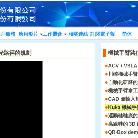
客戶服務
應用影片
工作機會
相關連結
訂閱電子報
简体
 拋光路徑的規劃
機械手臂路
●
AGV＋VSL
●
川崎機械手臂
●
自動化研磨的
●
機械手臂拿工
●
CAD 圖輸
●
Kuka 機械手
●
運動鞋鞋底的
●
高跟鞋的 3
●
QR-Box de