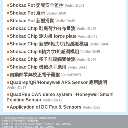
●
Shokac Pot 嬰兒安全監控
VedioID#51
●
Shokac Pot 展示
VedioID#50
●
Shokac Pot 新型滑鼠
VedioID#49
●
Shokac Chip 鞋底荷力分布量測
VedioID#48
●
Shokac Chip 測力板 force plate
VedioID#47
●
Shokac Chip 新型6軸力/力矩感測模組
VedioID#46
●
Shokac Chip 6軸力/力矩感測模組
VedioID#45
●
Shokac Chip 筷子前端觸覺檢測
VedioID#44
●
Shokac Chip 機械抓手應用
VedioID#43
●
自動歸零無校正電子羅盤
VedioID#23
●
Quadrep/QR/Honeywell APS Sensor 應用說明
VedioID#17
●
QuadRep CAN demo system --Honeywell Smart
Position Sensor
VedioID#12
●
Application of DC Fan & Sensors
VedioID#2
© QuadRep Electronics [Taiwan] Ltd, All Rights Reserved
台灣廣登電子股份有限公司版權所有
臺北總公司：新北市汐止區221新台五路一段79號17F 886-2-26989933
新竹辦事處：新竹市明湖路648巷2號 886-3-5290090