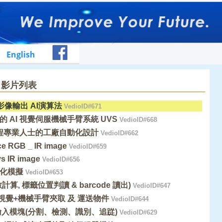
English
覺 影片列表
影像輸出 AI演算法
VedioID#671
 AI 視覺伺服機械手臂系統 UVS
VedioID#668
非工程專業人士的工廠自動化設計
VedioID#662
ce RGB _ IR image
VedioID#659
s IR image
VedioID#656
化模擬
VedioID#653
算, 標籤位置判讀 & barcode 讀出)
VedioID#647
器視覺+機械手臂夾取 及 運送物件
VedioID#644
影像輸入模塊(分割、檢測、識別、追踨)
VedioID#629