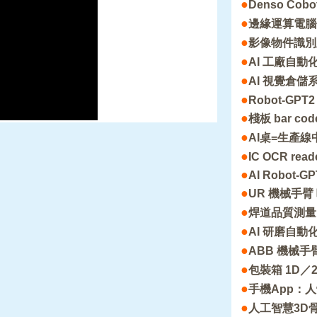
●
Denso C
●
邊緣運算電腦
●
影像物件識別
●
AI 工廠自
●
AI 視覺倉儲
●
Robot-GPT2
●
棧板 bar co
●
AI桌=生產線中
●
IC OCR read
●
AI Robot-GP
●
UR 機械手
●
焊道品質測量
●
AI 研磨自動
●
ABB 機械
●
包裝箱 1D／2D
●
手機App：
●
人工智慧3D