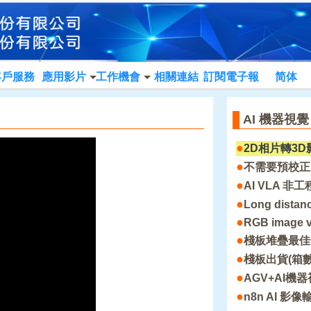
客戶服務
應用影片
工作機會
相關連結
訂閱電子報
简体
AI 機器視
●
2D相片轉3D
●
不需要預校正的
●
AI VLA 
●
Long distan
●
RGB image v
●
棧板堆疊最佳
●
棧板出貨(箱數計
●
AGV+AI機
●
n8n AI 