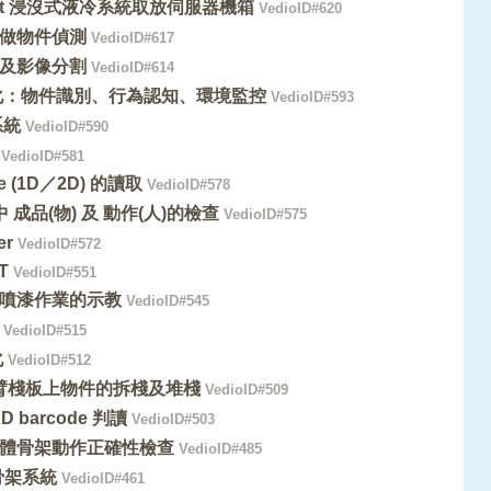
obot 浸沒式液冷系統取放伺服器機箱
VedioID#620
做物件偵測
VedioID#617
及影像分割
VedioID#614
動化：物件識別、行為認知、環境監控
VedioID#593
系統
VedioID#590
VedioID#581
de (1D／2D) 的讀取
VedioID#578
 成品(物) 及 動作(人)的檢查
VedioID#575
er
VedioID#572
T
VedioID#551
臂 噴漆作業的示教
VedioID#545
VedioID#515
化
VedioID#512
手臂棧板上物件的拆棧及堆棧
VedioID#509
 barcode 判讀
VedioID#503
人體骨架動作正確性檢查
VedioID#485
骨架系統
VedioID#461