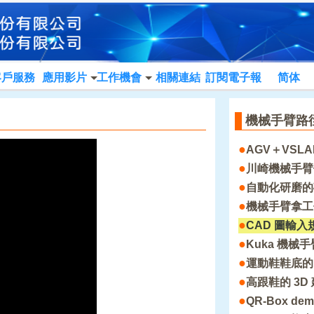
客戶服務
應用影片
工作機會
相關連結
訂閱電子報
简体
機械手臂路
●
AGV＋VSL
●
川崎機械手臂
●
自動化研磨的
●
機械手臂拿工
●
CAD 圖輸
●
Kuka 機械手
●
運動鞋鞋底的
●
高跟鞋的 3
●
QR-Box de