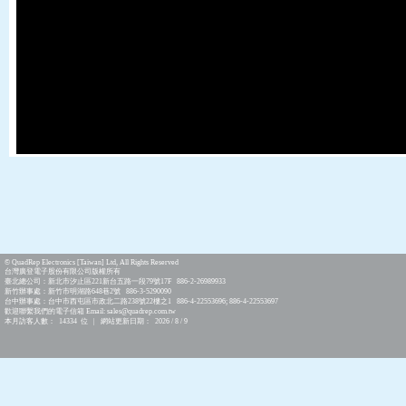
© QuadRep Electronics [Taiwan] Ltd, All Rights Reserved
台灣廣登電子股份有限公司版權所有
臺北總公司：新北市汐止區221新台五路一段79號17F 886-2-26989933
新竹辦事處：新竹市明湖路648巷2號 886-3-5290090
台中辦事處：台中市西屯區市政北二路238號22樓之1 886-4-22553696; 886-4-22553697
歡迎聯繫我們的電子信箱 Email: sales@quadrep.com.tw
本月訪客人數： 14334 位 | 網站更新日期： 2026 / 8 / 9