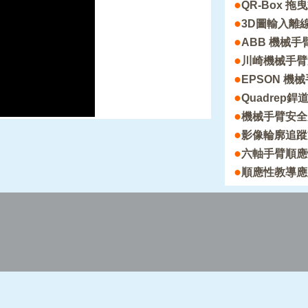
●
QR-Box 
●
3D圖輸入離
●
ABB 機械
●
川崎機械手臂
●
EPSON 機械
●
Quadrep銲道
●
機械手臂安全
●
影像輪廓追蹤
●
六軸手臂順應
●
順應性教導應