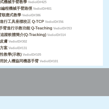
拖曳式機械手臂教學
VedioID#425
線編程機械手臂路徑
VedioID#401
手臂順應式教學
VedioID#386
進行工具座標校正 Q-TCP
VedioID#356
手臂進行示教功能 Q-Teaching
VedioID#353
追蹤軟體簡介(Q-Tracking)
VedioID#314
皮膚
VedioID#302
方案
VedioID#131
性教學(示教)
VedioID#105
用於人機協同機器手臂
VedioID#101