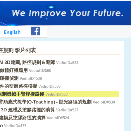
English
徑規劃 影片列表
AM 3D建圖, 路徑規劃＆避障
VedioID#623
做植釘機應用
VedioID#560
碰撞偵測
VedioID#539
件的研磨路徑模擬
VedioID#536
入規劃機械手臂焊接路徑
VedioID#533
臂順應式教學(Q-Teaching) - 拋光路徑的規劃
VedioID#530
 3D 建模及塗膠路徑的演算
VedioID#527
D 建模及塗膠路徑的演算
VedioID#524
mo
VedioID#437