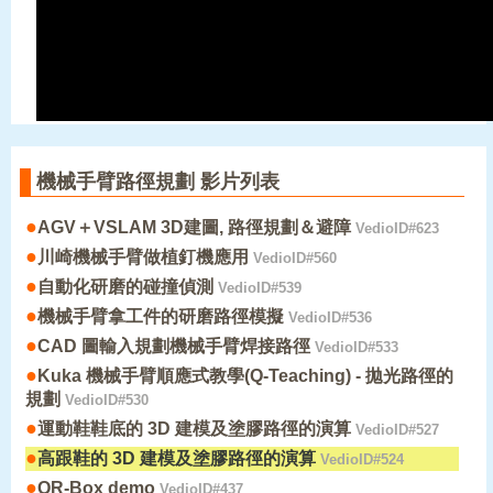
機械手臂路徑規劃 影片列表
●
AGV＋VSLAM 3D建圖, 路徑規劃＆避障
VedioID#623
●
川崎機械手臂做植釘機應用
VedioID#560
●
自動化研磨的碰撞偵測
VedioID#539
●
機械手臂拿工件的研磨路徑模擬
VedioID#536
●
CAD 圖輸入規劃機械手臂焊接路徑
VedioID#533
●
Kuka 機械手臂順應式教學(Q-Teaching) - 拋光路徑的
規劃
VedioID#530
●
運動鞋鞋底的 3D 建模及塗膠路徑的演算
VedioID#527
●
高跟鞋的 3D 建模及塗膠路徑的演算
VedioID#524
●
QR-Box demo
VedioID#437