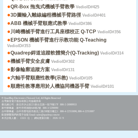
●
QR-Box 拖曳式機械手臂教學
VedioID#425
●
3D圖輸入離線編程機械手臂路徑
VedioID#401
●
ABB 機械手臂順應式教學
VedioID#386
●
川崎機械手臂進行工具座標校正 Q-TCP
VedioID#356
●
EPSON 機械手臂進行示教功能 Q-Teaching
VedioID#353
●
Quadrep銲道追蹤軟體簡介(Q-Tracking)
VedioID#314
●
機械手臂安全皮膚
VedioID#302
●
影像輪廓追蹤方案
VedioID#131
●
六軸手臂順應性教學(示教)
VedioID#105
●
順應性教導應用於人機協同機器手臂
VedioID#101
© QuadRep Electronics [Taiwan] Ltd, All Rights Reserved
台灣廣登電子股份有限公司版權所有
臺北總公司：新北市汐止區221新台五路一段79號17F 886-2-26989933
新竹辦事處：新竹市明湖路648巷2號 886-3-5290090
台中辦事處：台中市西屯區市政北二路238號22樓之1 886-4-22553696; 886-4-22553697
歡迎聯繫我們的電子信箱 Email: sales@quadrep.com.tw
本月訪客人數： 13321 位 | 網站更新日期： 2026 / 8 / 9