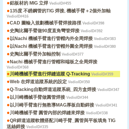
●
鋁板材的 MIG 立焊
VedioID#455
●
135度 不銹鋼管的TIG 焊接, 機械手臂＋2個外加軸
VedioID#416
●
CAD 圖輸入規劃機械手臂焊接路徑
VedioID#398
●
史陶比爾手臂做90度直角彎管焊接
VedioID#392
●
以Nachi 機械手臂進行管帽內外全周焊接
VedioID#383
●
以Nachi 機械手臂進行管帽外圍全周焊接
VedioID#380
●
史陶比爾手臂外加軸控制
VedioID#377
●
Nachi 機械手臂進行管帽和端板之全周焊接
VedioID#368
●
川崎機械手臂進行焊縫追蹤 Q-Tracking
VedioID#359
●
Web 在焊道追蹤系統的設定
VedioID#350
●
Q-Tracking自動焊道追蹤系統_四方盒焊接
VedioID#347
●
以川崎機械手臂做圓管焊接
VedioID#344
●
以川崎手臂進行無教導MAG厚板自動銲接
VedioID#341
●
川崎機械手臂 圓管內部的焊縫來焊接
VedioID#338
●
QR銲道追蹤軟體搭配川崎手臂_圓管與平板填角 TIG
送絲銲接
VedioID#335