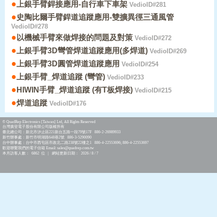
●
上銀手臂銲接應用-自行車下車架
VedioID#281
●
史陶比爾手臂銲道追蹤應用-雙擴異徑三通風管
VedioID#278
●
以機械手臂來做焊接的問題及對策
VedioID#272
●
上銀手臂3D彎管焊道追蹤應用(多焊道)
VedioID#269
●
上銀手臂3D圓管焊道追蹤應用
VedioID#254
●
上銀手臂_焊道追蹤 (彎管)
VedioID#233
●
HIWIN手臂_焊道追蹤 (有T板焊接)
VedioID#215
●
焊道追蹤
VedioID#176
© QuadRep Electronics [Taiwan] Ltd, All Rights Reserved
台灣廣登電子股份有限公司版權所有
臺北總公司：新北市汐止區221新台五路一段79號17F 886-2-26989933
新竹辦事處：新竹市明湖路648巷2號 886-3-5290090
台中辦事處：台中市西屯區市政北二路238號22樓之1 886-4-22553696; 886-4-22553697
歡迎聯繫我們的電子信箱 Email: sales@quadrep.com.tw
本月訪客人數： 6862 位 | 網站更新日期： 2026 / 8 / 7