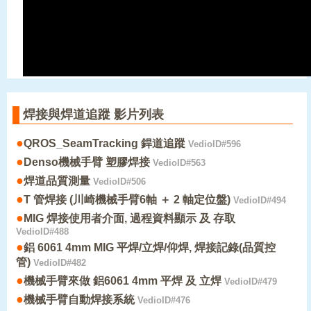
焊接與焊道追蹤 影片列表
●
QROS_SeamTracking 銲道追蹤
VedioID#596
●
Denso機械手臂 塑膠焊接
VedioID#563
●
焊道品質測量
VedioID#506
●
T 管焊接 (川崎機械手臂6軸 ＋ 2 軸定位盤)
VedioID#494
●
MIG 焊接使用者介面, 過程資料顯示 及 存取
VedioID#488
●
鋁 6061 4mm MIG 平焊/立焊/仰焊, 焊接記錄(品質控
管)
VedioID#482
●
機械手臂來做 鋁6061 4mm 平焊 及 立焊
VedioID#479
●
機械手臂自動焊接系統
VedioID#476