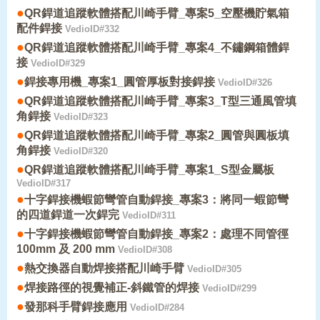
●
QR銲道追蹤軟體搭配川崎手臂_專案5_空壓機貯氣箱
配件銲接
VedioID#332
●
QR銲道追蹤軟體搭配川崎手臂_專案4_不鏽鋼箱體銲
接
VedioID#329
●
銲接專用機_專案1_圓管厚板對接銲接
VedioID#326
●
QR銲道追蹤軟體搭配川崎手臂_專案3_T型三通風管填
角銲接
VedioID#323
●
QR銲道追蹤軟體搭配川崎手臂_專案2_圓管與圓板填
角銲接
VedioID#320
●
QR銲道追蹤軟體搭配川崎手臂_專案1_S型金屬板
VedioID#317
●
十字銲接機蝦節彎管自動銲接_專案3：將同一蝦節彎
的四道銲道一次銲完
VedioID#311
●
十字銲接機蝦節彎管自動銲接_專案2：處理不同管徑
100mm 及 200 mm
VedioID#308
●
熱交換器自動焊接搭配川崎手臂
VedioID#305
●
焊接路徑的視覺補正-斜鐵管的焊接
VedioID#299
●
發那科手臂銲接應用
VedioID#284