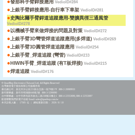
●
發那科手臂銲接應用
VedioID#284
●
上銀手臂銲接應用-自行車下車架
VedioID#281
●
史陶比爾手臂銲道追蹤應用-雙擴異徑三通風管
VedioID#278
●
以機械手臂來做焊接的問題及對策
VedioID#272
●
上銀手臂3D彎管焊道追蹤應用(多焊道)
VedioID#269
●
上銀手臂3D圓管焊道追蹤應用
VedioID#254
●
上銀手臂_焊道追蹤 (彎管)
VedioID#233
●
HIWIN手臂_焊道追蹤 (有T板焊接)
VedioID#215
●
焊道追蹤
VedioID#176
© QuadRep Electronics [Taiwan] Ltd, All Rights Reserved
台灣廣登電子股份有限公司版權所有
臺北總公司：新北市汐止區221新台五路一段79號17F 886-2-26989933
新竹辦事處：新竹市明湖路648巷2號 886-3-5290090
台中辦事處：台中市西屯區市政北二路238號22樓之1 886-4-22553696; 886-4-22553697
歡迎聯繫我們的電子信箱 Email: sales@quadrep.com.tw
本月訪客人數： 17505 位 | 網站更新日期： 2026 / 8 / 10