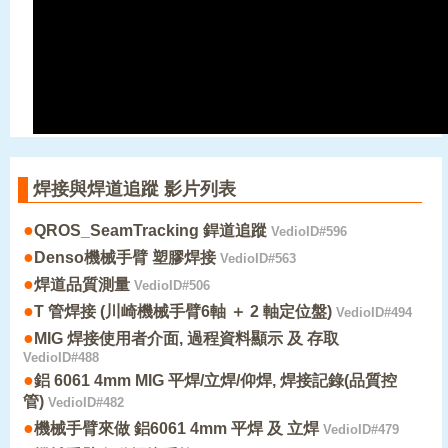
焊接與焊道追蹤 影片列表
●
QROS_SeamTracking 銲道追蹤
VedioID#596
●
Denso機械手臂 塑膠焊接
VedioID#563
●
焊道品質測量
VedioID#506
●
T 管焊接 (川崎機械手臂6軸 ＋ 2 軸定位盤)
VedioID#494
●
MIG 焊接使用者介面, 過程資料顯示 及 存取
VedioID#488
●
鋁 6061 4mm MIG 平焊/立焊/仰焊, 焊接記錄(品質控
管)
VedioID#482
●
機械手臂來做 鋁6061 4mm 平焊 及 立焊
VedioID#479