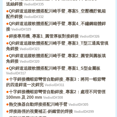
送絲銲接
VedioID#335
●
QR銲道追蹤軟體搭配川崎手臂_專案5_空壓機貯氣箱
配件銲接
VedioID#332
●
QR銲道追蹤軟體搭配川崎手臂_專案4_不鏽鋼箱體銲
接
VedioID#329
●
銲接專用機_專案1_圓管厚板對接銲接
VedioID#326
●
QR銲道追蹤軟體搭配川崎手臂_專案3_T型三通風管填
角銲接
VedioID#323
●
QR銲道追蹤軟體搭配川崎手臂_專案2_圓管與圓板填
角銲接
VedioID#320
●
QR銲道追蹤軟體搭配川崎手臂_專案1_S型金屬板
VedioID#317
●
十字銲接機蝦節彎管自動銲接_專案3：將同一蝦節彎
的四道銲道一次銲完
VedioID#311
●
十字銲接機蝦節彎管自動銲接_專案2：處理不同管徑
100mm 及 200 mm
VedioID#308
●
熱交換器自動焊接搭配川崎手臂
VedioID#305
●
焊接路徑的視覺補正-斜鐵管的焊接
VedioID#299