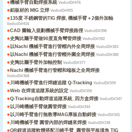
●
機械手臂自動焊接系統
VedioID#476
●
鋁板材的 MIG 立焊
VedioID#455
●
135度 不銹鋼管的TIG 焊接, 機械手臂＋2個外加軸
VedioID#416
●
CAD 圖輸入規劃機械手臂焊接路徑
VedioID#398
●
史陶比爾手臂做90度直角彎管焊接
VedioID#392
●
以Nachi 機械手臂進行管帽內外全周焊接
VedioID#383
●
以Nachi 機械手臂進行管帽外圍全周焊接
VedioID#380
●
史陶比爾手臂外加軸控制
VedioID#377
●
Nachi 機械手臂進行管帽和端板之全周焊接
VedioID#368
●
川崎機械手臂進行焊縫追蹤 Q-Tracking
VedioID#359
●
Web 在焊道追蹤系統的設定
VedioID#350
●
Q-Tracking自動焊道追蹤系統_四方盒焊接
VedioID#347
●
以川崎機械手臂做圓管焊接
VedioID#344
●
以川崎手臂進行無教導MAG厚板自動銲接
VedioID#341
●
川崎機械手臂 圓管內部的焊縫來焊接
VedioID#338
●
QR銲道追蹤軟體搭配川崎手臂_圓管與平板填角 TIG