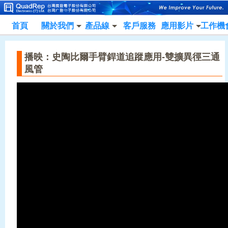
首頁
關於我們
產品線
客戶服務
應用影片
工作機
播映：史陶比爾手臂銲道追蹤應用-雙擴異徑三通
風管