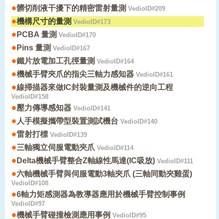
●
髒切削液干擾下的精密雷射量測
VedioID#209
●
機構尺寸的量測
VedioID#173
●
PCBA 量測
VedioID#170
●
Pins 量測
VedioID#167
●
鐵片放電加工孔徑量測
VedioID#164
●
機械手臂夾爪的指尖三軸力感知器
VedioID#161
●
線掃描器來做IC封裝量測及機械件的逆向工程
VedioID#158
●
壓力傳導感知器
VedioID#141
●
人手模擬攜帶型裝置測試機台
VedioID#140
●
雷射打標
VedioID#139
●
三軸獨立伺服電動夾爪
VedioID#114
●
Delta機械手臂整合Z軸線性馬達(IC吸放)
VedioID#111
●
六軸機械手臂與伺服電動3軸夾爪 (三軸同動夾雞蛋)
VedioID#108
●
6軸力矩感測器為教導器應用於機械手臂控制事例
VedioID#97
●
機械手臂碰撞檢測應用事例
VedioID#95