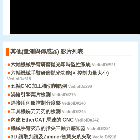
其他(量測與傳感器) 影片列表
●
六軸機械手臂研磨拋光即時監控系統
VedioID#521
●
六軸機械手臂研磨拋光功能(可控制力量大小)
VedioID#518
●
五軸CNC加工機切削範例
VedioID#290
●
渦輪引擎葉片檢測
VedioID#275
●
焊接用伺服控制分度盤
VedioID#248
●
工具機銑刀刀刃的檢測
VedioID#245
●
內建 EtherCAT 馬達的 CNC
VedioID#242
●
機械手臂夾爪的指尖三軸力感知器
VedioID#224
●
3D 讀取判讀及Zimmer智慧夾爪夾取
VedioID#218