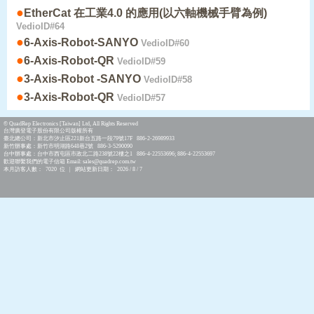
●
EtherCat 在工業4.0 的應用(以六軸機械手臂為例)
VedioID#64
●
6-Axis-Robot-SANYO
VedioID#60
●
6-Axis-Robot-QR
VedioID#59
●
3-Axis-Robot -SANYO
VedioID#58
●
3-Axis-Robot-QR
VedioID#57
© QuadRep Electronics [Taiwan] Ltd, All Rights Reserved
台灣廣登電子股份有限公司版權所有
臺北總公司：新北市汐止區221新台五路一段79號17F 886-2-26989933
新竹辦事處：新竹市明湖路648巷2號 886-3-5290090
台中辦事處：台中市西屯區市政北二路238號22樓之1 886-4-22553696; 886-4-22553697
歡迎聯繫我們的電子信箱 Email: sales@quadrep.com.tw
本月訪客人數： 7020 位 | 網站更新日期： 2026 / 8 / 7