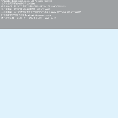
© QuadRep Electronics [Taiwan] Ltd, All Rights Reserved
台灣廣登電子股份有限公司版權所有
臺北總公司：新北市汐止區221新台五路一段79號17F 886-2-26989933
新竹辦事處：新竹市明湖路648巷2號 886-3-5290090
台中辦事處：台中市西屯區市政北二路238號22樓之1 886-4-22553696; 886-4-22553697
歡迎聯繫我們的電子信箱 Email: sales@quadrep.com.tw
本月訪客人數： 14795 位 | 網站更新日期： 2026 / 8 / 10