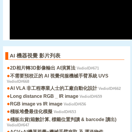
AI 機器視覺 影片列表
●
2D相片轉3D影像輸出 AI演算法
VedioID#671
●
不需要預校正的 AI 視覺伺服機械手臂系統 UVS
VedioID#668
●
AI VLA 非工程專業人士的工廠自動化設計
VedioID#662
●
Long distance RGB _ IR image
VedioID#659
●
RGB image vs IR image
VedioID#656
●
棧板堆疊最佳化模擬
VedioID#653
●
棧板出貨(箱數計算, 標籤位置判讀 & barcode 讀出)
VedioID#647
●
AGV+AI機器視覺+機械手臂夾取 及 運送物件