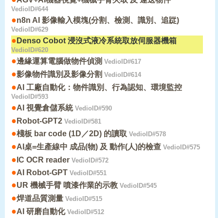
VedioID#644
●
n8n AI 影像輸入模塊(分割、檢測、識別、追踨)
VedioID#629
●
Denso Cobot 浸沒式液冷系統取放伺服器機箱
VedioID#620
●
邊緣運算電腦做物件偵測
VedioID#617
●
影像物件識別及影像分割
VedioID#614
●
AI 工廠自動化：物件識別、行為認知、環境監控
VedioID#593
●
AI 視覺倉儲系統
VedioID#590
●
Robot-GPT2
VedioID#581
●
棧板 bar code (1D／2D) 的讀取
VedioID#578
●
AI桌=生產線中 成品(物) 及 動作(人)的檢查
VedioID#575
●
IC OCR reader
VedioID#572
●
AI Robot-GPT
VedioID#551
●
UR 機械手臂 噴漆作業的示教
VedioID#545
●
焊道品質測量
VedioID#515
●
AI 研磨自動化
VedioID#512