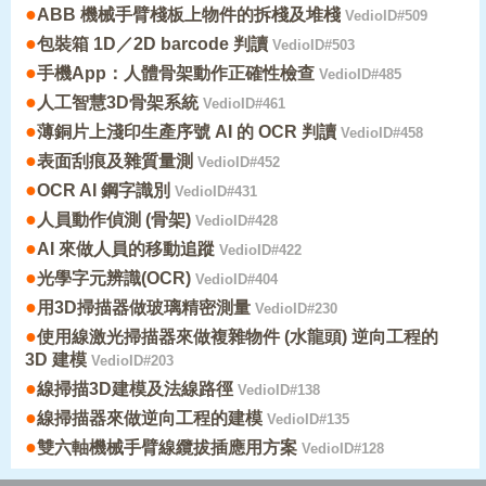
●
ABB 機械手臂棧板上物件的拆棧及堆棧
VedioID#509
●
包裝箱 1D／2D barcode 判讀
VedioID#503
●
手機App：人體骨架動作正確性檢查
VedioID#485
●
人工智慧3D骨架系統
VedioID#461
●
薄銅片上淺印生產序號 AI 的 OCR 判讀
VedioID#458
●
表面刮痕及雜質量測
VedioID#452
●
OCR AI 鋼字識別
VedioID#431
●
人員動作偵測 (骨架)
VedioID#428
●
AI 來做人員的移動追蹤
VedioID#422
●
光學字元辨識(OCR)
VedioID#404
●
用3D掃描器做玻璃精密測量
VedioID#230
●
使用線激光掃描器來做複雜物件 (水龍頭) 逆向工程的
3D 建模
VedioID#203
●
線掃描3D建模及法線路徑
VedioID#138
●
線掃描器來做逆向工程的建模
VedioID#135
●
雙六軸機械手臂線纜拔插應用方案
VedioID#128