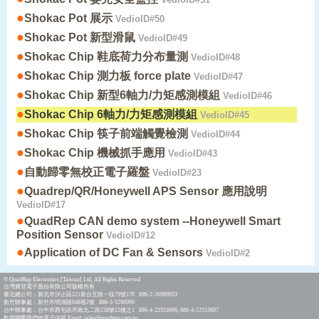
●
Shokac Pot 展示
VedioID#50
●
Shokac Pot 新型滑鼠
VedioID#49
●
Shokac Chip 鞋底荷力分布量測
VedioID#48
●
Shokac Chip 測力板 force plate
VedioID#47
●
Shokac Chip 新型6軸力/力矩感測模組
VedioID#46
●
Shokac Chip 6軸力/力矩感測模組
VedioID#45
●
Shokac Chip 筷子前端觸覺檢測
VedioID#44
●
Shokac Chip 機械抓手應用
VedioID#43
●
自動歸零無校正電子羅盤
VedioID#23
●
Quadrep/QR/Honeywell APS Sensor 應用說明
VedioID#17
●
QuadRep CAN demo system --Honeywell Smart
Position Sensor
VedioID#12
●
Application of DC Fan & Sensors
VedioID#2
© QuadRep Electronics [Taiwan] Ltd, All Rights Reserved
台灣廣登電子股份有限公司版權所有
臺北總公司：新北市汐止區221新台五路一段79號17F 886-2-26989933
新竹辦事處：新竹市明湖路648巷2號 886-3-5290090
台中辦事處：台中市西屯區市政北二路238號22樓之1 886-4-22553696; 886-4-22553697
歡迎聯繫我們的電子信箱 Email: sales@quadrep.com.tw