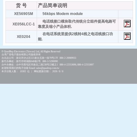
货 号
产品简单说明
XE5690SM
56kbps Modem module
电话线接口模块取代传统分立组件提高电路可
XE056LCC-1
靠度及缩小产品体积.
在电话系统里提供2线转4线之电话线接口功
XE0204
能.
© QuadRep Electronics [Taiwan] Ltd, All Rights Reserved
台湾广登电子股份有限公司版权所有
台北总公司：新北市汐止区221新台五路一段79号17F 886-2-26989933
新竹办事处：新竹市明湖路648巷2号 886-3-5290090
台中办事处：台中市西屯区市政北二路238号22楼之1 886-4-22553696; 886-4-22553697
欢迎联系我们的电子信箱 Email: sales@quadrep.com.tw
本月访客人数： 10302 位 | 网站更新日期： 2026 / 8 / 8