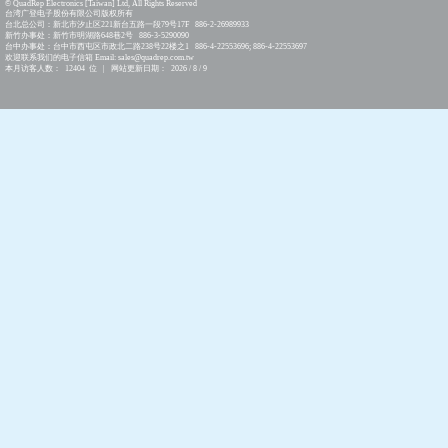
© QuadRep Electronics [Taiwan] Ltd, All Rights Reserved
台湾广登电子股份有限公司版权所有
台北总公司：新北市汐止区221新台五路一段79号17F 886-2-26989933
新竹办事处：新竹市明湖路648巷2号 886-3-5290090
台中办事处：台中市西屯区市政北二路238号22楼之1 886-4-22553696; 886-4-22553697
欢迎联系我们的电子信箱 Email: sales@quadrep.com.tw
本月访客人数： 12404 位 | 网站更新日期： 2026 / 8 / 9