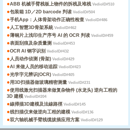
●
ABB 机械手臂栈板上物件的拆栈及堆栈
VedioID#510
●
包装箱 1D／2D barcode 判读
VedioID#504
●
手机App：人体骨架动作正确性检查
VedioID#486
●
人工智慧3D骨架系統
VedioID#462
●
薄铜片上浅印生产序号 AI 的 OCR 判读
VedioID#459
●
表面刮痕及杂质量测
VedioID#453
●
OCR AI 钢字识别
VedioID#432
●
人员动作侦测 (骨架)
VedioID#429
●
AI 来做人员的移动追踪
VedioID#423
●
光学字元辨识(OCR)
VedioID#405
●
用3D扫描器做玻璃精密测量
VedioID#231
●
使用线激光扫描器来做复杂物件 (水龙头) 逆向工程的
3D 建模
VedioID#204
●
線掃描3D建模及法線路徑
VedioID#145
●
线扫描仪来做逆向工程的建模
VedioID#136
●
双六轴机械手臂线缆拔插应用方案
VedioID#129