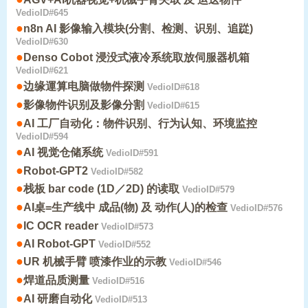
VedioID#645
●
n8n AI 影像输入模块(分割、检测、识别、追踨)
VedioID#630
●
Denso Cobot 浸没式液冷系统取放伺服器机箱
VedioID#621
●
边缘運算电脑做物件探测
VedioID#618
●
影像物件识别及影像分割
VedioID#615
●
AI 工厂自动化：物件识别、行为认知、环境监控
VedioID#594
●
AI 视觉仓储系统
VedioID#591
●
Robot-GPT2
VedioID#582
●
栈板 bar code (1D／2D) 的读取
VedioID#579
●
AI桌=生产线中 成品(物) 及 动作(人)的检查
VedioID#576
●
IC OCR reader
VedioID#573
●
AI Robot-GPT
VedioID#552
●
UR 机械手臂 喷漆作业的示教
VedioID#546
●
焊道品质测量
VedioID#516
●
AI 研磨自动化
VedioID#513