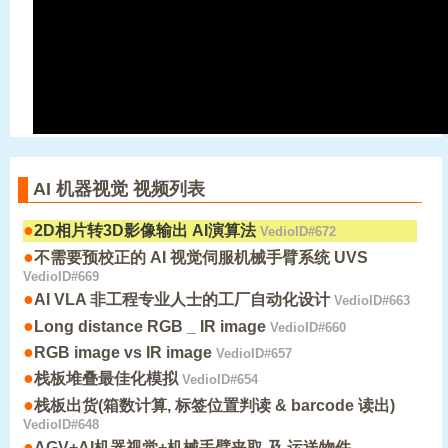
AI 机器视觉 视频列表
●
2D相片转3D影像输出 AI演算法
VedioID#672
●
不需要预校正的 AI 视觉伺服机械手臂系统 UVS
VedioID#669
●
AI VLA 非工程专业人士的工厂自动化设计
VedioID#663
●
Long distance RGB _ IR image
VedioID#660
●
RGB image vs IR image
VedioID#657
●
栈板堆叠最佳化模拟
VedioID#654
●
栈板出货(箱数计算, 标签位置判读 & barcode 读出)
VedioID#648
●
AGV+AI机器视觉+机械手臂夹取 及 运送物件