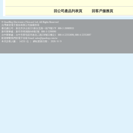
回公司產品列表頁
回客戶服務頁
© QuadRep Electronics [Taiwan] Ltd, All Rights Reserved
台灣廣登電子股份有限公司版權所有
臺北總公司：新北市汐止區221新台五路一段79號17F 886-2-26989933
新竹辦事處：新竹市明湖路648巷2號 886-3-5290090
台中辦事處：台中市西屯區市政北二路238號22樓之1 886-4-22553696; 886-4-22553697
歡迎聯繫我們的電子信箱 Email: sales@quadrep.com.tw
本月訪客人數： 14253 位 | 網站更新日期： 2026 / 8 / 9