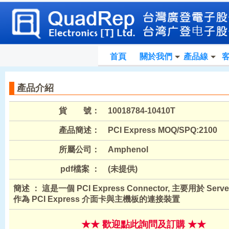
首頁
關於我們
產品線
產品介紹
貨 號：
10018784-10410T
產品簡述：
PCI Express MOQ/SPQ:2100
所屬公司：
Amphenol
pdf檔案 ：
(未提供)
簡述 ： 這是一個 PCI Express Connector, 主要用於 Server
作為 PCI Express 介面卡與主機板的連接裝置
★★ 歡迎點此詢問及訂購 ★★