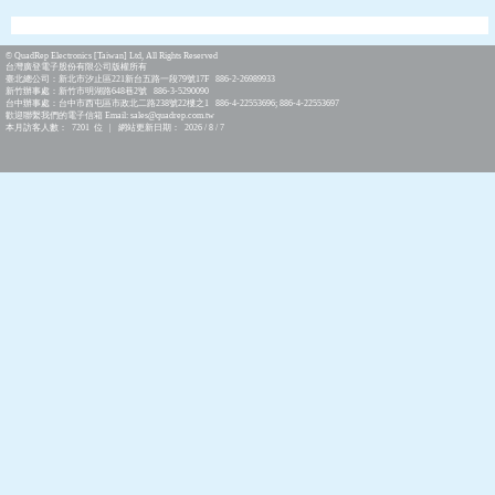
© QuadRep Electronics [Taiwan] Ltd, All Rights Reserved
台灣廣登電子股份有限公司版權所有
臺北總公司：新北市汐止區221新台五路一段79號17F 886-2-26989933
新竹辦事處：新竹市明湖路648巷2號 886-3-5290090
台中辦事處：台中市西屯區市政北二路238號22樓之1 886-4-22553696; 886-4-22553697
歡迎聯繫我們的電子信箱 Email: sales@quadrep.com.tw
本月訪客人數： 7201 位 | 網站更新日期： 2026 / 8 / 7