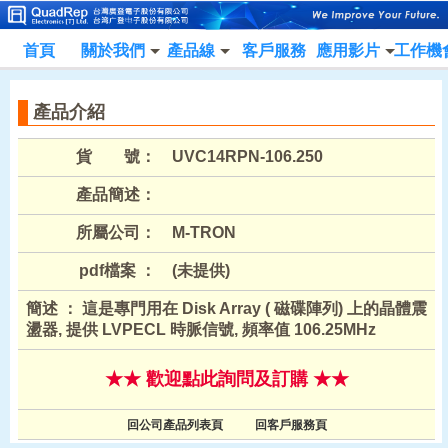
首頁
關於我們
產品線
客戶服務
應用影片
工作機
產品介紹
貨 號：
UVC14RPN-106.250
產品簡述：
所屬公司：
M-TRON
pdf檔案 ：
(未提供)
簡述 ： 這是專門用在 Disk Array ( 磁碟陣列) 上的晶體震
盪器, 提供 LVPECL 時脈信號, 頻率值 106.25MHz
★★ 歡迎點此詢問及訂購 ★★
回公司產品列表頁
回客戶服務頁