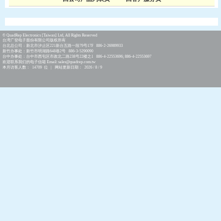
© QuadRep Electronics [Taiwan] Ltd, All Rights Reserved
台湾广登电子股份有限公司版权所有
台北总公司：新北市汐止区221新台五路一段79号17F 886-2-26989933
新竹办事处：新竹市明湖路648巷2号 886-3-5290090
台中办事处：台中市西屯区市政北二路238号22楼之1 886-4-22553696; 886-4-22553697
欢迎联系我们的电子信箱 Email: sales@quadrep.com.tw
本月访客人数： 14709 位 | 网站更新日期： 2026 / 8 / 9