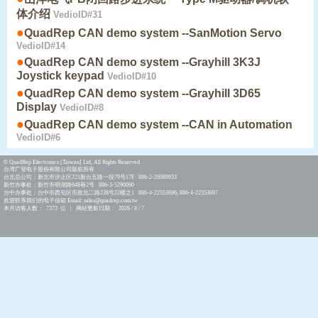
体介绍
VedioID#31
●
QuadRep CAN demo system --SanMotion Servo
VedioID#14
●
QuadRep CAN demo system --Grayhill 3K3J
Joystick keypad
VedioID#10
●
QuadRep CAN demo system --Grayhill 3D65
Display
VedioID#8
●
QuadRep CAN demo system --CAN in Automation
VedioID#6
© QuadRep Electronics [Taiwan] Ltd, All Rights Reserved
台湾广登电子股份有限公司版权所有
台北总公司：新北市汐止区221新台五路一段79号17F 886-2-26989933
新竹办事处：新竹市明湖路648巷2号 886-3-5290090
台中办事处：台中市西屯区市政北二路238号22楼之1 886-4-22553696; 886-4-22553697
欢迎联系我们的电子信箱 Email: sales@quadrep.com.tw
本月访客人数： 7373 位 | 网站更新日期： 2026 / 8 / 7