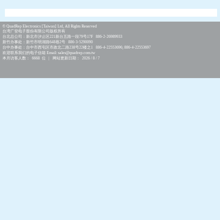
© QuadRep Electronics [Taiwan] Ltd, All Rights Reserved
台湾广登电子股份有限公司版权所有
台北总公司：新北市汐止区221新台五路一段79号17F 886-2-26989933
新竹办事处：新竹市明湖路648巷2号 886-3-5290090
台中办事处：台中市西屯区市政北二路238号22楼之1 886-4-22553696; 886-4-22553697
欢迎联系我们的电子信箱 Email: sales@quadrep.com.tw
本月访客人数： 6668 位 | 网站更新日期： 2026 / 8 / 7