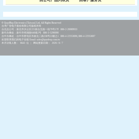
回公司产品列表页
回客户服务页
© QuadRep Electronics [Taiwan] Ltd, All Rights Reserved
台湾广登电子股份有限公司版权所有
台北总公司：新北市汐止区221新台五路一段79号17F 886-2-26989933
新竹办事处：新竹市明湖路648巷2号 886-3-5290090
台中办事处：台中市西屯区市政北二路238号22楼之1 886-4-22553696; 886-4-22553697
欢迎联系我们的电子信箱 Email: sales@quadrep.com.tw
本月访客人数： 6643 位 | 网站更新日期： 2026 / 8 / 7