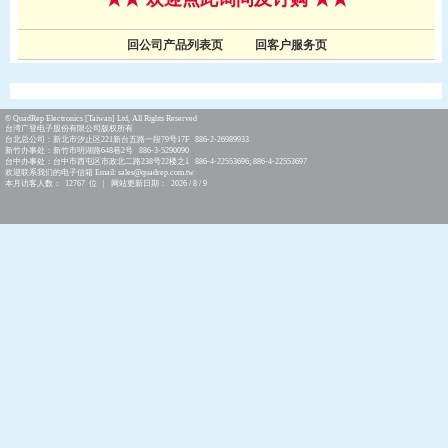
回公司产品列表页
回客户服务页
© QuadRep Electronics [Taiwan] Ltd, All Rights Reserved
台湾广登电子股份有限公司版权所有
台北总公司：新北市汐止区221新台五路一段79号17F 886-2-26989933
新竹办事处：新竹市明湖路648巷2号 886-3-5290090
台中办事处：台中市西屯区市政北二路238号22楼之1 886-4-22553696; 886-4-22553697
欢迎联系我们的电子信箱 Email: sales@quadrep.com.tw
本月访客人数： 12767 位 | 网站更新日期： 2026 / 8 / 9