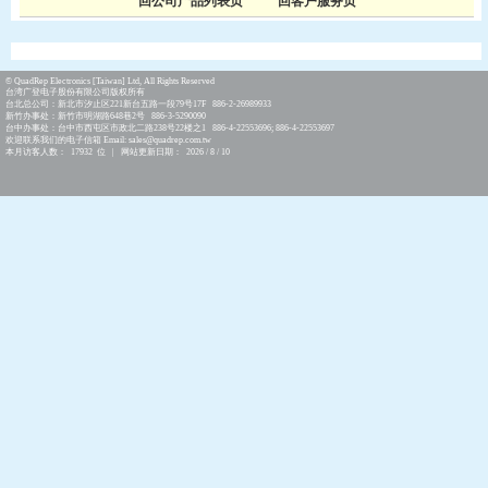
回公司产品列表页
回客户服务页
© QuadRep Electronics [Taiwan] Ltd, All Rights Reserved
台湾广登电子股份有限公司版权所有
台北总公司：新北市汐止区221新台五路一段79号17F 886-2-26989933
新竹办事处：新竹市明湖路648巷2号 886-3-5290090
台中办事处：台中市西屯区市政北二路238号22楼之1 886-4-22553696; 886-4-22553697
欢迎联系我们的电子信箱 Email: sales@quadrep.com.tw
本月访客人数： 17932 位 | 网站更新日期： 2026 / 8 / 10