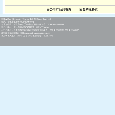
回公司产品列表页
回客户服务页
© QuadRep Electronics [Taiwan] Ltd, All Rights Reserved
台湾广登电子股份有限公司版权所有
台北总公司：新北市汐止区221新台五路一段79号17F 886-2-26989933
新竹办事处：新竹市明湖路648巷2号 886-3-5290090
台中办事处：台中市西屯区市政北二路238号22楼之1 886-4-22553696; 886-4-22553697
欢迎联系我们的电子信箱 Email: sales@quadrep.com.tw
本月访客人数： 10879 位 | 网站更新日期： 2026 / 8 / 8