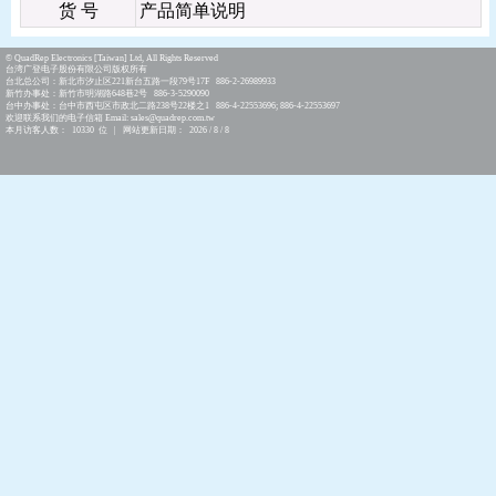
货 号
产品简单说明
© QuadRep Electronics [Taiwan] Ltd, All Rights Reserved
台湾广登电子股份有限公司版权所有
台北总公司：新北市汐止区221新台五路一段79号17F 886-2-26989933
新竹办事处：新竹市明湖路648巷2号 886-3-5290090
台中办事处：台中市西屯区市政北二路238号22楼之1 886-4-22553696; 886-4-22553697
欢迎联系我们的电子信箱 Email: sales@quadrep.com.tw
本月访客人数： 10330 位 | 网站更新日期： 2026 / 8 / 8