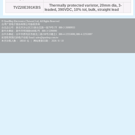
Thermally protected varistor, 20mm dia, 3-
TVZ20E391KBS
leaded, 390VDC, 10% tol, bulk, straight lead
© QuadRep Electronics [Taiwan] Ltd, All Rights Reserved
台湾广登电子股份有限公司版权所有
台北总公司：新北市汐止区221新台五路一段79号17F 886-2-26989933
新竹办事处：新竹市明湖路648巷2号 886-3-5290090
台中办事处：台中市西屯区市政北二路238号22楼之1 886-4-22553696; 886-4-22553697
欢迎联系我们的电子信箱 Email: sales@quadrep.com.tw
本月访客人数： 18018 位 | 网站更新日期： 2026 / 8 / 10