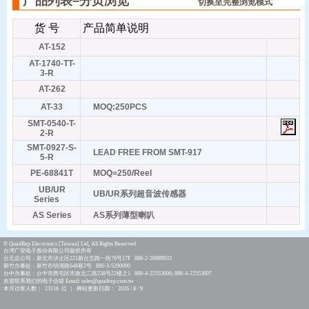
产品列表–分页浏览
切换至完整浏览模式
货 号
产品简单说明
AT-152
AT-1740-TT-
3-R
AT-262
AT-33
MOQ:250PCS
SMT-0540-T-
2-R
SMT-0927-S-
LEAD FREE FROM SMT-917
5-R
PE-68841T
MOQ=250/Reel
UB/UR
UB/UR系列超音波传感器
Series
AS Series
AS系列薄型喇叭
© QuadRep Electronics [Taiwan] Ltd, All Rights Reserved
台湾广登电子股份有限公司版权所有
台北总公司：新北市汐止区221新台五路一段79号17F 886-2-26989933
新竹办事处：新竹市明湖路648巷2号 886-3-5290090
台中办事处：台中市西屯区市政北二路238号22楼之1 886-4-22553696; 886-4-22553697
欢迎联系我们的电子信箱 Email: sales@quadrep.com.tw
本月访客人数： 13116 位 | 网站更新日期： 2026 / 8 / 9