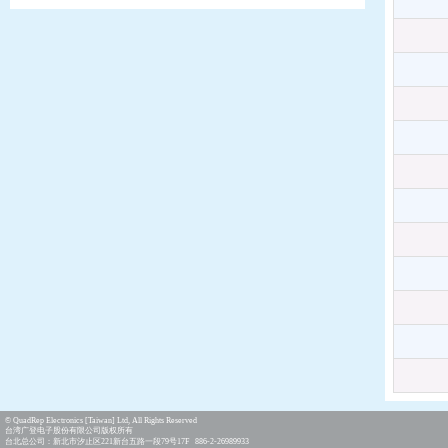
© QuadRep Electronics [Taiwan] Ltd, All Rights Reserved
台湾广登电子股份有限公司版权所有
台北总公司：新北市汐止区221新台五路一段79号17F 886-2-26989933