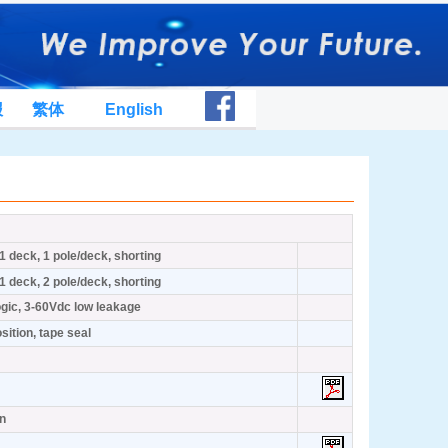
报
繁体
English
1 deck, 1 pole/deck, shorting
1 deck, 2 pole/deck, shorting
logic, 3-60Vdc low leakage
sition, tape seal
on