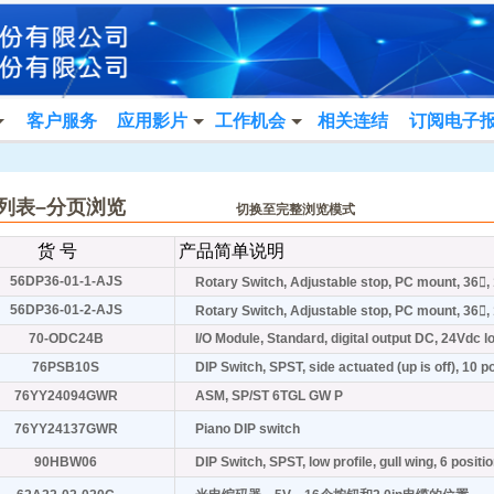
客户服务
应用影片
工作机会
相关连结
订阅电子
品列表–分页浏览
切换至完整浏览模式
货 号
产品简单说明
56DP36-01-1-AJS
Rotary Switch, Adjustable stop, PC mount, 36, 
56DP36-01-2-AJS
Rotary Switch, Adjustable stop, PC mount, 36, 
70-ODC24B
I/O Module, Standard, digital output DC, 24Vdc 
76PSB10S
DIP Switch, SPST, side actuated (up is off), 10 po
76YY24094GWR
ASM, SP/ST 6TGL GW P
76YY24137GWR
Piano DIP switch
90HBW06
DIP Switch, SPST, low profile, gull wing, 6 positi