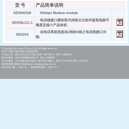
货 号
产品简单说明
XE5690SM
56kbps Modem module
电话线接口模块取代传统分立组件提高电路可
XE056LCC-1
靠度及缩小产品体积.
在电话系统里提供2线转4线之电话线接口功
XE0204
能.
© QuadRep Electronics [Taiwan] Ltd, All Rights Reserved
台湾广登电子股份有限公司版权所有
台北总公司：新北市汐止区221新台五路一段79号17F 886-2-26989933
新竹办事处：新竹市明湖路648巷2号 886-3-5290090
台中办事处：台中市西屯区市政北二路238号22楼之1 886-4-22553696; 886-4-22553697
欢迎联系我们的电子信箱 Email: sales@quadrep.com.tw
本月访客人数： 6504 位 | 网站更新日期： 2026 / 8 / 7